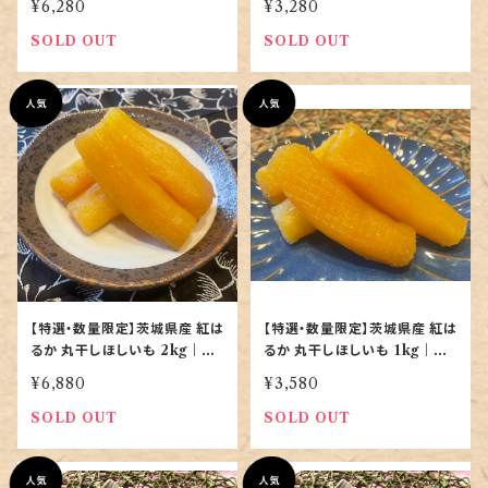
¥6,280
¥3,280
SOLD OUT
SOLD OUT
【特選・数量限定】茨城県産 紅は
【特選・数量限定】茨城県産 紅は
るか 丸干しほしいも 2kg｜無
るか 丸干しほしいも 1kg｜無
添加・天日干し｜当店最高峰
添加・天日干し｜まずはこの一
¥6,880
¥3,580
箱
SOLD OUT
SOLD OUT