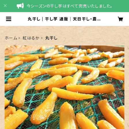
今シーズンの干し芋はすべて完売いたしました。
丸干し | 干し芋 通販｜天日干し・農家
直送（茨城県産 紅はるか）｜干しいも
屋たかお
ホーム
紅はるか
丸干し