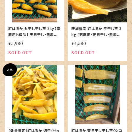
紅はるか 丸干し干し芋 2kg【家
茨城県産 紅はるか 平干し芋 2
庭用B級品】 天日干し・無添加
kg 【家庭用・天日干し・無添加
｜茨城産｜お買い得バラ詰め
｜農家直送】
¥5,980
¥4,580
SOLD OUT
SOLD OUT
【数量限定】紅はるか 切甲（せっ
紅はるか 天日干し干し芋〈シロ