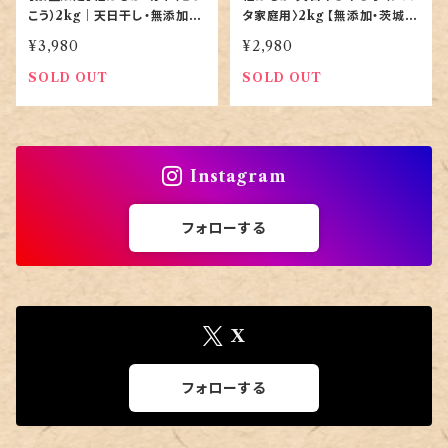
こう）2kg｜天日干し・無添加｜
タ家庭用〉2kg 【無添加・茨城県
ご家庭用お徳用
産｜農家直送】
¥3,980
¥2,980
SOLD OUT
SOLD OUT
Instagram
フォローする
X
フォローする