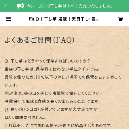
今シーズンの干し芋はすべて完売いたしました。
FAQ | 干し芋 通販｜天日干し・農家
直送（茨城県産 紅はるか）｜干しいも
屋たかお
よくあるご質問（FAQ）
Q. 干し芋はどうやって保存すればいいですか？
当店の干し芋は、保存料を使わない半生タイプです。
品質を保つため、10℃以下の涼しい場所での保管をおすすめして
います。
開封後は、袋の口を閉じて冷蔵庫で保存してください。
冷蔵保存で風味と食感を長くお楽しみいただけます。
Q. 白い粉（シロコ）が付いていますが大丈夫ですか？
はい、問題ありません。
これは干し芋に含まれる糖分が表面に結晶化したものです。