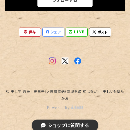
フォローする
保存
シェア
LINE
ポスト
© 干し芋 通販｜天日干し・農家直送（茨城県産 紅はるか）｜干しいも屋た
かお
Powered by
ショップに質問する