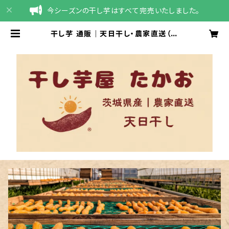
今シーズンの干し芋はすべて完売いたしました。
干し芋 通販｜天日干し・農家直送（茨
城県産 紅はるか）｜干しいも屋たか
お