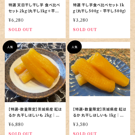
特選 天日干し干し芋 食べ比べ
特選 干し芋食べ比べセット 1k
セット 2kg（丸干し1kg＋平干
g（丸干し500g + 平干し500g）
し1kg）
¥6,280
¥3,280
SOLD OUT
SOLD OUT
【特選・数量限定】茨城県産 紅は
【特選・数量限定】茨城県産 紅は
るか 丸干しほしいも 2kg｜無
るか 丸干しほしいも 1kg｜無
添加・天日干し｜当店最高峰
添加・天日干し｜まずはこの一
¥6,880
¥3,580
箱
SOLD OUT
SOLD OUT