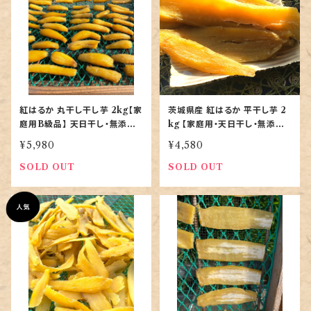
紅はるか 丸干し干し芋 2kg【家
茨城県産 紅はるか 平干し芋 2
庭用B級品】 天日干し・無添加
kg 【家庭用・天日干し・無添加
｜茨城産｜お買い得バラ詰め
｜農家直送】
¥5,980
¥4,580
SOLD OUT
SOLD OUT