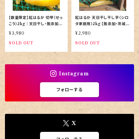
【数量限定】紅はるか 切甲（せっ
紅はるか 天日干し干し芋〈シロ
こう）2kg｜天日干し・無添加｜
タ家庭用〉2kg 【無添加・茨城県
ご家庭用お徳用
産｜農家直送】
¥3,980
¥2,980
SOLD OUT
SOLD OUT
Instagram
フォローする
X