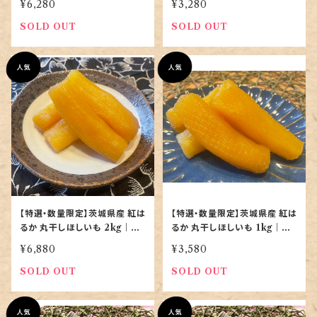
¥6,280
¥3,280
SOLD OUT
SOLD OUT
【特選・数量限定】茨城県産 紅は
【特選・数量限定】茨城県産 紅は
るか 丸干しほしいも 2kg｜無
るか 丸干しほしいも 1kg｜無
添加・天日干し｜当店最高峰
添加・天日干し｜まずはこの一
¥6,880
¥3,580
箱
SOLD OUT
SOLD OUT