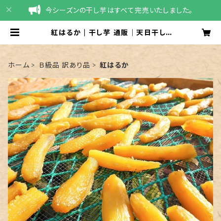
今シーズンの干し芋はすべて完売いたしました。
紅はるか | 干し芋 通販｜天日干し・
農家直送（茨城県産 紅はるか）｜干し
いも屋たかお
ホーム
Ｂ級品 訳あり品
紅はるか