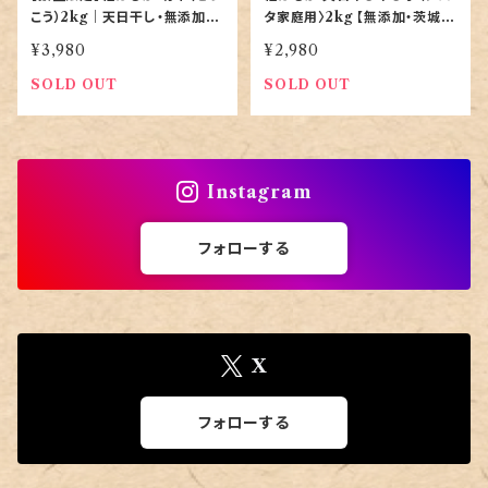
こう）2kg｜天日干し・無添加｜
タ家庭用〉2kg 【無添加・茨城県
ご家庭用お徳用
産｜農家直送】
¥3,980
¥2,980
SOLD OUT
SOLD OUT
Instagram
フォローする
X
フォローする