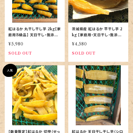
紅はるか 丸干し干し芋 2kg【家
茨城県産 紅はるか 平干し芋 2
庭用B級品】 天日干し・無添加
kg 【家庭用・天日干し・無添加
｜茨城産｜お買い得バラ詰め
｜農家直送】
¥5,980
¥4,580
SOLD OUT
SOLD OUT
【数量限定】紅はるか 切甲（せっ
紅はるか 天日干し干し芋〈シロ