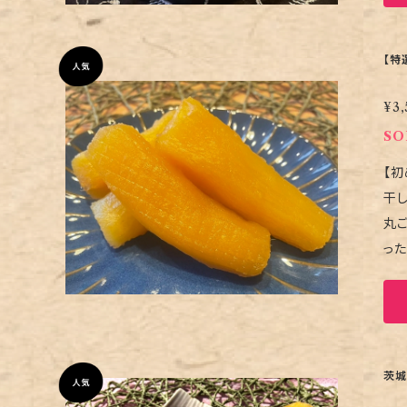
り
だからこ
合が
【特
必
¥3,
い
SO
【初
干しが
丸ご
ったく違う満
げてい
少量欲
る場
に
お
茨城