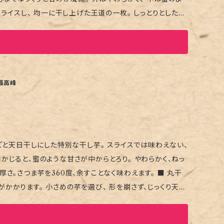
期保存の場合は冷凍保存をおすすめいたします） ■ 贈り
りながら、 深く、濃く、静かに余韻が残る干し芋です。 大切な
最高峰
、再入荷時期に関するお問い合わせにはお答えできません。
丸ごと天日干しにした特別な干し芋。 スライスでは味わえない、
さつま芋を360度、余すことなく味わえます。 ■ 丸干
かかります。 小さめの芋を選び、 形を崩さず、じっくり天日
。 ■ 無添加・天日干しへのこだわ