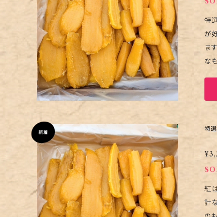
SO
特選 干
が好きか
ます。 天日干しで仕上げた それぞれの魅力を ぜひ食べ比べてみてください。 紅はるかの濃
なものを削
もとで 静かに干
にねっとり。 一本で満たされる、 濃密な味わ
たりと、 上品で澄
甘さ。 平干
みの干し芋を見
特選
然の食品
¥3,
ください。 天候や乾燥具合により生産量が左右される
販売に
SO
ー
紅は
計な
のもとで静かに