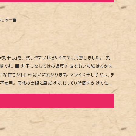
す。 自然の条件に左右されるため、 大量生産はできません。
★重要なお知らせ★ ご注文前に、
はこの一箱
具合により生産量が左右されるため、再入荷時期に関するお問
だけを毎日少量ずつ販売しております。
丸干し」を、 試しやすい1kgサイズでご用意しました。 「丸
いた紅はるかを
ような甘さが口いっぱいに広がります。 スライス干し芋とは、ま
宅用に
します ★重要なお知らせ★ ご注文前
燥具合により生産量が左右されるため、再入荷時期に関する