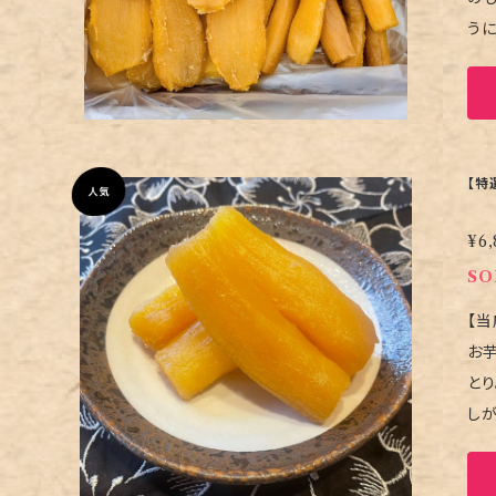
うにねっと
あたりと
る必
物と
方への贈り物に
す。 到
【特
事
¥6,
SO
【当
お芋そのも
とり
し
干し。 
満足