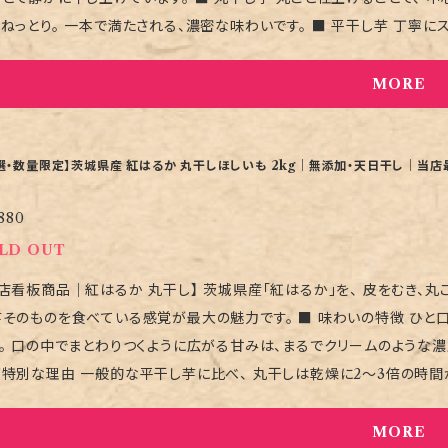
り。 一本で満たされる、濃密な味わいです。 ■ 平干し芋 丁寧にスライスし、 均一に干し上げた王道の一枚。 しっとりとした口
、 上品で澄んだ甘み。 素材そのものの完成形です。 ■ 召し上がり方 最も美味しいのは、 冷凍する前の状態でそのまま。 温め
要はありません。 自然が仕上げた甘さを、そのまま味わってください。 （長
MORE
して 甘いものを贈るのではなく、 “素材の完成度”を贈る。 無添加であ
も選ばれています。 ■保存・お届けについて 簡易包装のバラ詰めでお届けします。 干し芋同士がくっつく場合がありま
着後は 冷蔵保存 or 冷凍保存（長期） をおすすめします。 ★重要なお知らせ★ ご注文前に、必ずトップページの【購入前の注意
選・数量限定】茨城県産 紅はるか 丸干しほしいも 2kg｜無添加・天日干し｜当店
項】をご確認ください。 天候や乾燥具合により生産量が左右されるため
880
LD OUT
店看板商品｜紅はるか 丸干し】 茨城県産「紅はるか」を、 皮をむき、
のを食べている感覚が最大の魅力です。 ■ 味わいの特徴 ひと口かじると、蜜のような甘さが中からとろり。 やわらかく、ねっ
。 口の中でまとわりつくように広がる甘みは、まるでクリームのような濃厚さ。
が特別な理由 一般的な平干し芋に比べ、 丸干しは乾燥に2〜3倍の時間が
その手間が、 濃厚さ・柔らかさ・満足感の違いになります。 ■ 食べごたえと満足感 見た目以上にずっしりと重く、 1本でもしっかり
できる食べ応え。 お芋好きの方には、 一度は必ず味わっていただきたい 当店最高峰の一品です
MORE