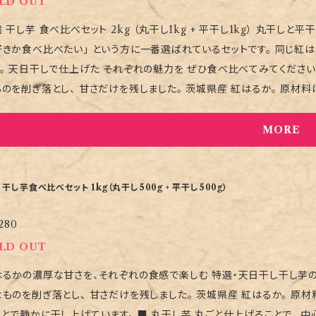
LD OUT
し芋 食べ比べセット 2kg （丸干し1kg + 平干し1kg） 丸干しと平干し、 両方の美味しさを楽しめる食べ比べセットです。 「どちら
食べ比べたい」 という方に一番選ばれているセットです。 同じ紅はるかでも、 形が変わるだけで 甘さの感じ方や食感が変わり
厚な甘さを、 それぞれの食感で楽しむ 余計
ぎ落とし、 甘さだけを残しました。 茨城県産 紅はるか。 原材料は、それだけ。 砂糖も、保存料も使わず、 冬の太陽と潮風の
し上げています。 【丸干し芋】 丸ごと仕上げることで、 中心までゆっくりと甘みが凝縮。 外はやわらかく、 中は蜜のよう
いです。 【平干し芋】 丁寧にスライスし、 均一に干し上げた王道の一枚。 しっとりとした口あ
MORE
んだ甘み。 素材そのものの美味しさを そのまま味わえます。 【食べ比べの楽しみ方】 丸干しは、濃厚で満足感のある
しは、軽やかで食べやすい甘さ。 同じ紅はるかでも、 形が変わるだけで 味わいと食感が変わります。 ぜひ食べ比べて、 お好
つけてみてください。 【保存方法】 到着後は冷蔵保存をおすすめします。 長期保存する場合は冷凍保存が可能です。 自
 干し芋食べ比べセット 1kg（丸干し500g + 平干し500g）
のため、 干し芋同士がくっつく場合があります。 【ご購入前に】 ご購入前に、必ずトップページの 「購入前の注意事項」をご確認
280
ため、 再入荷時期に関するお問い合わせには お答えできません。 【今シーズンの
ついて】 干し芋は天日干しのため、 作れる量に限りがあります。 そのため、販売できる期間も 残りわずかとなってきました。 今シ
LD OUT
ズンの干し芋を楽しめる 最後のタイミングになりますので、 よろしければ
るかの濃厚な甘さを、それぞれの食感で楽しむ 特選・天日干し干し芋の贅沢食べ比べセットです。 丸
ものを削ぎ落とし、 甘さだけを残しました。 茨城県産 紅はるか。 原材
干し上げています。 ■ 丸干し芋 丸ごと仕上げることで、 中心までゆっくりと甘みが凝縮。 外はやわらかく、 中は蜜のよ