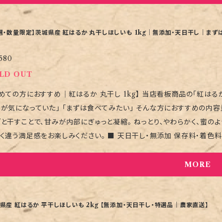
 保存料・着色料などは一切使用せず、 太陽と風の力だけで仕上げていま
そ、 「本当に美味しい状態」のものだけをお届けします。 ■ バラ詰めについて ・バラ詰めのため、干し芋同士がくっついている場
あります ・形や大きさにばらつきがあります ・到着後は冷蔵または冷凍保存をおすすめします 
選・数量限定】茨城県産 紅はるか 丸干しほしいも 1kg｜無添加・天日干し｜まず
ずトップページの【購入前の注意事項】をご確認ください。 天候や乾燥
580
合わせにはお答えできません。 干し芋の状態を見ながら、 販売できる分
LD OUT
めての方におすすめ｜紅はるか 丸干し 1kg】 当店看板商品の「紅はるか
気になっていた」 「まずは食べてみたい」 そんな方におすすめの内容量です。 ■ 丸干しならではの濃厚さ 皮をむ
と干すことで、甘みが内部にぎゅっと凝縮。 ねっとり、やわらかく、蜜の
足感をお楽しみください。 ■ 天日干し・無添加 保存料・着色料不使用。 茨城の太陽と風だけで、じっくり時間をかけて仕上
ます。 天候に左右されるため、数量限定・期間限定での販売となります。 ■ こんな方に ・丸干しを初めて食べる方 ・ご自
しい方 ・ご家族で試してみたい方 ・贈答前のお試し用として ■ バラ詰めについて ・バラ詰めのため、干し芋同士がくっついてい
MORE
合があります ・形や大きさにばらつきがあります ・到着後は冷蔵または冷凍保存をおすすめ
、必ずトップページの【購入前の注意事項】をご確認ください。 天候や乾
問い合わせにはお答えできません。
県産 紅はるか 平干しほしいも 2kg 【無添加・天日干し・特選品｜農家直送】